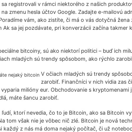
e sa registrovali v rámci niektorého z našich produkto
e na zmenu hesla účtov Google. Zadajte e-mailovú adr
radíme vám, ako zistíte, či má o vás dotyčná žena 
Ak sa jej pozdávate, pri konverzácii začína takmer 
ciálne bitcoiny, sú ako niektorí politici – buď ich mil
čiach mladých sú trendy spôsobom, ako rýchlo zarobi
V očiach mladých sú trendy spôsob
zarobiť. Finančníci v nich vidia zas 
r vyparia milióny eur. Obchodovanie s kryptomenami j
dlá, máte šancu zarobiť.
a ľudí, ktorí nevedia, čo to je Bitcoin, ako sa Bitcoin 
Na tom však nie je vôbec nič zlé. Bitcoin je nová tec
i každý z nás má doma nejaký počítač, či už noteboo