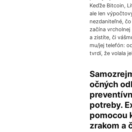
Keďže Bitcoin, Li
ale len výpočtov
nezdaniteľné, čo
začína vrcholnej
a zistíte, či váš
mu/jej telefón: o
tvrdí, že volala j
Samozrejm
očných odb
preventívn
potreby. 
pomocou kt
zrakom a č