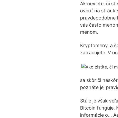
Ak neviete, či st
overiť na stránk
pravdepodobne Po
vás často menom 
menom.
Kryptomeny, a špe
zatracujete. V o
sa skôr či neskô
poznáte jej pravi
Stále je však veľ
Bitcoin funguje. 
informácie o… As