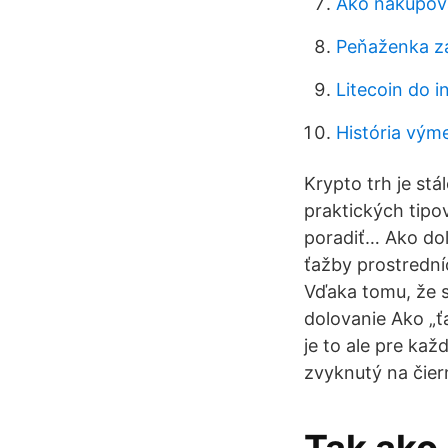
Ako nakupov
Peňaženka za
Litecoin do i
História vým
Krypto trh je st
praktických tipo
poradiť… Ako dol
ťažby prostrední
Vďaka tomu, že s
dolovanie Ako „ť
je to ale pre kaž
zvyknutý na čier