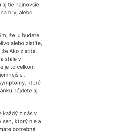
aj tie najnovšie
 na hry, alebo
ým, že ju budete
ivo alebo zistíte,
že Ako zistíte,
a stále v
e je to celkom
jemnejšie .
é symptómy, ktoré
ánku nájdete aj
e každý z nás v
 sen, ktorý nie a
nemáte potrebné