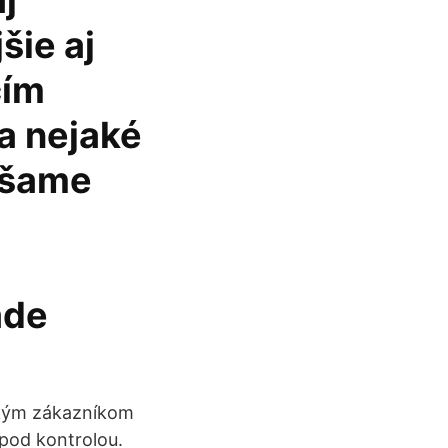
j
šie aj
čím
a nejaké
nášame
ade
etkým zákazníkom
 pod kontrolou.