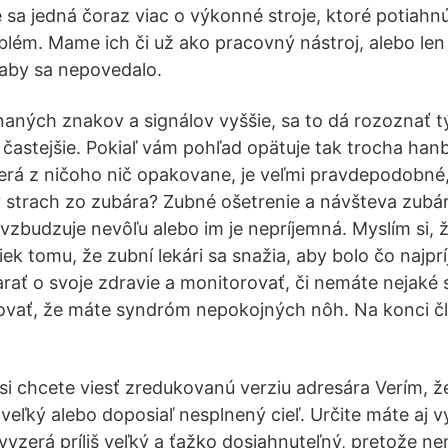
sa jedná čoraz viac o výkonné stroje, ktoré potiahnú 
oblém. Mame ich či už ako pracovný nástroj, alebo len
, aby sa nepovedalo.
ných znakov a signálov vyššie, sa to dá rozoznať t
častejšie. Pokiaľ vám pohľad opätuje tak trocha hanbl
erá z ničoho nič opakovane, je veľmi pravdepodobné, 
 strach zo zubára? Zubné ošetrenie a návšteva zubár
budzuje nevôľu alebo im je nepríjemná. Myslím si, ž
ek tomu, že zubní lekári sa snažia, aby bolo čo najprí
starať o svoje zdravie a monitorovať, či nemáte nejak
vať, že máte syndróm nepokojných nôh. Na konci čl
si chcete viesť zredukovanú verziu adresára Verím, ž
veľký alebo doposiaľ nesplnený cieľ. Určite máte aj vy
 vyzerá príliš veľký a ťažko dosiahnuteľný, pretože 