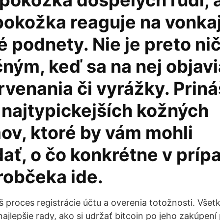
pokožka dospelých ľudí, a
pokožka reaguje na vonkaj
 podnety. Nie je preto ni
ným, keď sa na nej objavi
rvenania či vyrážky. Pri
 najtypickejších kožných
ov, ktoré by vám mohli
ať, o čo konkrétne v príp
robčeka ide.
áš proces registrácie účtu a overenia totožnosti. Vš
ajlepšie rady, ako si udržať bitcoin po jeho zakúpení