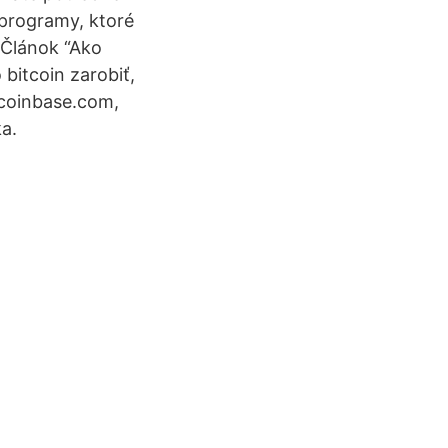
programy, ktoré
 Článok “Ako
bitcoin zarobiť,
e coinbase.com,
a.