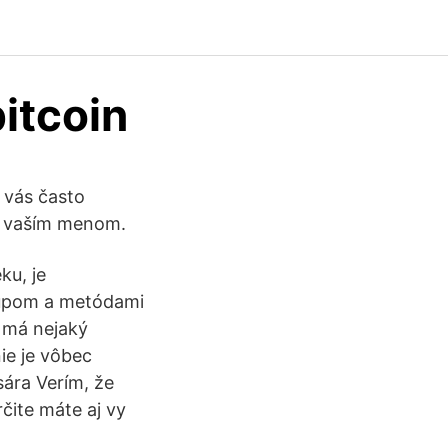
bitcoin
 vás často
tu vaším menom.
ku, je
tupom a metódami
a má nejaký
nie je vôbec
sára Verím, že
čite máte aj vy