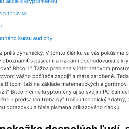
ať akcie s kryptomenou
 bitcoin sv
nr
enného kurzu aud cny
ále príliš dynamický. V tomto článku sa vás pokúsime
v oboznámiť s pascami a rizikami obchodovania s k
ovať Bitcoin? Ťažba prebieha v internetovom prostred
ctvom vášho počítača zapojiť a máte zarobené. Teda,
a Bitcoin ťaží na základe matematických algoritmov,
ažiť“ Bitcoin či né kryptomeny aj so svojím PC Samu
dého – predsa len treba byť trošku technický zdatný, 
nu obrazovku a biele písmená príkazového riadku.