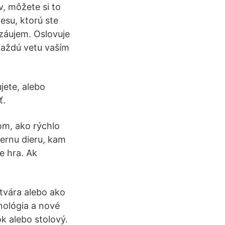
v, môžete si to
esu, ktorú ste
záujem. Oslovuje
každú vetu vaším
ujete, alebo
ť.
om, ako rýchlo
čiernu dieru, kam
e hra. Ak
vytvára alebo ako
hnológia a nové
k alebo stolový.