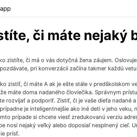
.app
títe, či máte nejaký 
o zistíte, či má o vás dotyčná žena záujem. Oslovuje
pozdávate, pri konverzácii začína takmer každú ve
o zistiť, či máte A ak je ešte stále v predškolskom ve
že máte doma nadaného človiečika. Správnym prís
e rozvíjať a podporiť. Zistiť, či je vaše dieťa nadané 
 prípadne je inteligentnejšie ako iné deti v jeho veku, 
mto prípade si chcete viesť zredukovanú verziu adre
e nosí nejaký veľký alebo doposiaľ nesplnený cieľ. Ur
ie prísť.