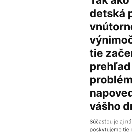
Tak ako 
detská 
vnútorné
výnimoč
tie zače
prehľad
problém
napoved
vášho d
Súčasťou je aj n
poskytujeme tie n