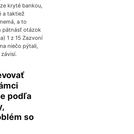
aze kryté bankou,
 a taktiež
 nemá, a to
h pätnásť otázok
la) 1 z 15 Zazvoní
na niečo pýtali,
závisí.
evovať
rámci
ne podľa
,
roblém so