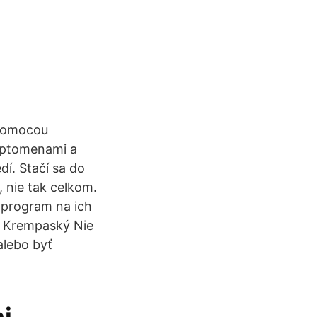
 pomocou
ryptomenami a
í. Stačí sa do
 nie tak celkom.
 program na ich
el Krempaský Nie
alebo byť