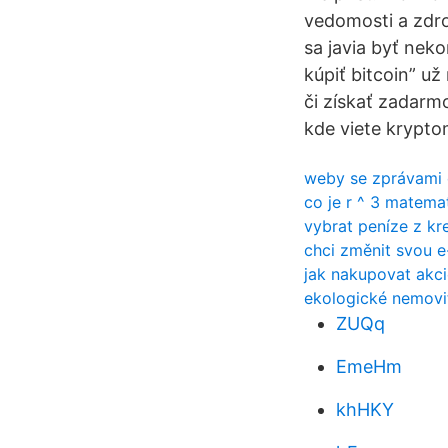
vedomosti a zdr
sa javia byť nek
kúpiť bitcoin” už
či získať zadarmo
kde viete krypto
weby se zprávami 
co je r ^ 3 matema
vybrat peníze z kr
chci změnit svou e
jak nakupovat akci
ekologické nemovit
ZUQq
EmeHm
khHKY