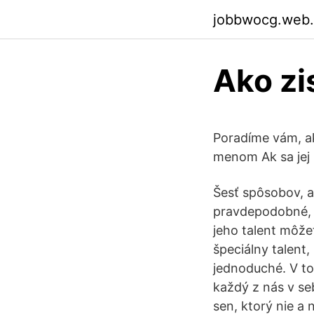
jobbwocg.web
Ako zis
Poradíme vám, ak
menom Ak sa jej 
Šesť spôsobov, ak
pravdepodobné, 
jeho talent môžet
špeciálny talent,
jednoduché. V to
každý z nás v seb
sen, ktorý nie a n