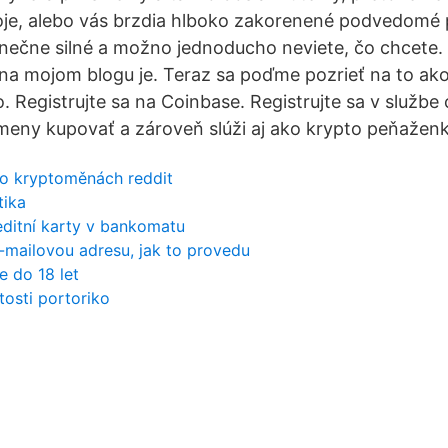
oje, alebo vás brzdia hlboko zakorenené podvedomé 
onečne silné a možno jednoducho neviete, čo chcete.
 na mojom blogu je. Teraz sa poďme pozrieť na to ako 
. Registrujte sa na Coinbase. Registrujte sa v služb
meny kupovať a zároveň slúži aj ako krypto peňaženk
o kryptoměnách reddit
tika
editní karty v bankomatu
-mailovou adresu, jak to provedu
e do 18 let
osti portoriko