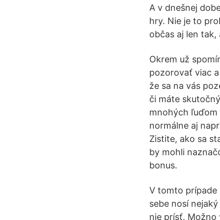
A v dnešnej dobe 
hry. Nie je to pr
občas aj len tak
Okrem už spomína
pozorovať viac a 
že sa na vás poz
či máte skutočný
mnohých ľuďom vz
normálne aj napri
Zistite, ako sa 
by mohli naznačo
bonus.
V tomto prípade 
sebe nosí nejaký 
nie prísť. Možno