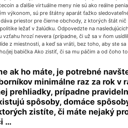
tecoin a ďalšie virtuálne meny nie sú ako reálne peni
ým výkonom, sú pre štátny aparát ťažko sledovateľné
 dáva priestor pre čierne obchody, z ktorých štát nič
 politike ležať v žalúdku. Odpovedzte na nasledujúcic
mu vzťahu hrozí nevera (prípadne, či už sa v ňom usídli
díde z miestnosti, a keď sa vráti, bez toho, aby ste sa 
eho/jej babička Ako zistiť, či sa mu páčim a od čoho to 
e ak ho máte, je potrebné navšt
orníkov minimálne raz za rok v 
ej prehliadky, prípadne pravidel
Existujú spôsoby, domáce spôsoby
orých zistíte, či máte nejaký p
i …