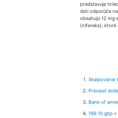
predstavuje hrie
deti odporúča naj
obsahujú 12 mg 
(nifereks), ktor
Skalpovanie 
Previesť dolle
Bank of amer
199 10 gbp v