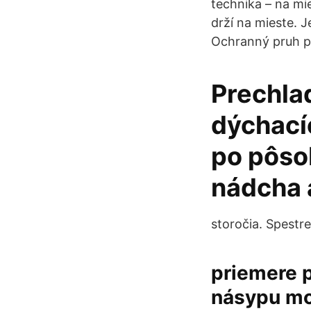
technika – na mie
drží na mieste. J
Ochranný pruh pr
Prechla
dýchacíc
po pôso
nádcha 
storočia. Spestr
priemere p
násypu mos