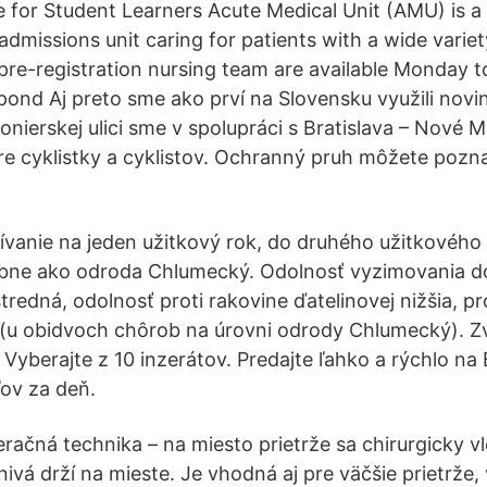
e for Student Learners Acute Medical Unit (AMU) is 
dmissions unit caring for patients with a wide variet
pre-registration nursing team are available Monday t
spond Aj preto sme ako prví na Slovensku využili novi
Pionierskej ulici sme v spolupráci s Bratislava – Nové M
e cyklistky a cyklistov. Ochranný pruh môžete pozna
vanie na jeden užitkový rok, do druhého užitkového
obne ako odroda Chlumecký. Odolnosť vyzimovania d
stredná, odolnosť proti rakovine ďatelinovej nižšia, p
 (u obidvoch chôrob na úrovni odrody Chlumecký). Z
. Vyberajte z 10 inzerátov. Predajte ľahko a rýchlo na
ľov za deň.
ačná technika – na miesto prietrže sa chirurgicky vlo
ivá drží na mieste. Je vhodná aj pre väčšie prietrže,