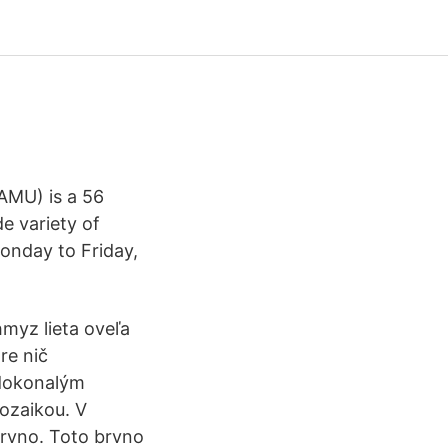
AMU) is a 56
e variety of
Monday to Friday,
hmyz lieta oveľa
re nič
 dokonalým
ozaikou. V
brvno. Toto brvno