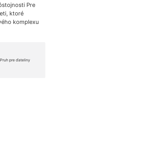
ôstojnosti Pre
ti, ktoré
ového komplexu