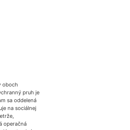
 v oboch
"Ochranný pruh je
am sa oddelená
je na sociálnej
etrže,
vá operačná