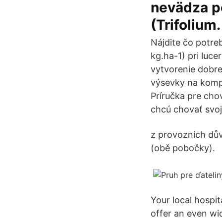
nevädza po
(Trifolium.
Nájdite čo potreb
kg.ha-1) pri luce
vytvorenie dobre
výsevky na komp
Príručka pre chov
chcú chovať svoje
z provozních dů
(obě pobočky).
Your local hospi
offer an even wi