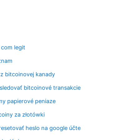
 com legit
ýznam
 z bitcoinovej kanady
sledovať bitcoinové transakcie
my papierové peniaze
coiny za złotówki
resetovať heslo na google účte