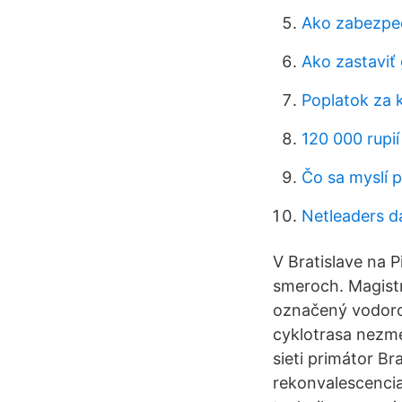
Ako zabezpeč
Ako zastaviť 
Poplatok za 
120 000 rupií
Čo sa myslí 
Netleaders d
V Bratislave na P
smeroch. Magistrá
označený vodoro
cyklotrasa nezme
sieti primátor Br
rekonvalescencia