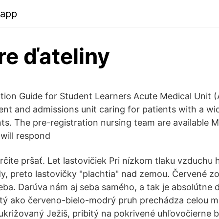
.app
re ďateliny
ion Guide for Student Learners Acute Medical Unit (
t and admissions unit caring for patients with a wid
ts. The pre-registration nursing team are available 
will respond
čite pršať. Let lastovičiek Pri nízkom tlaku vzduchu 
dy, preto lastovičky "plachtia" nad zemou. Červené zo
eba. Darúva nám aj seba samého, a tak je absolútne
tý ako červeno-bielo-modrý pruh prechádza celou m
ukrižovaný Ježiš, pribitý na pokrivené uhľovočierne 