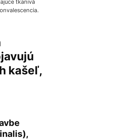
vajúce tkanivá
konvalescencia.
h
bjavujú
h kašeľ,
tavbe
nalis),