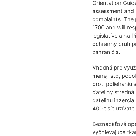
Orientation Guid
assessment and a
complaints. The 
1700 and will re
legislatíve a na 
ochranný pruh pr
zahraničia.
Vhodná pre využí
menej isto, pod
proti poliehaniu 
ďateliny stredná
datelinu inzercia
400 tisíc užívate
Beznapäťová oper
vyčnievajúce tkan